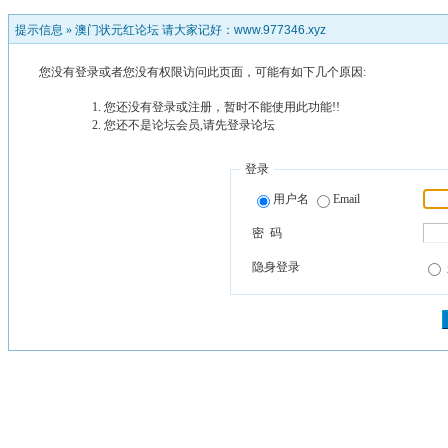
提示信息 »
澳门状元红论坛 请大家记好：www.977346.xyz
您没有登录或者您没有权限访问此页面，可能有如下几个原因:
您还没有登录或注册，暂时不能使用此功能!!
您还不是论坛会员,请先登录论坛
登录
用户名
Email
密 码
隐身登录