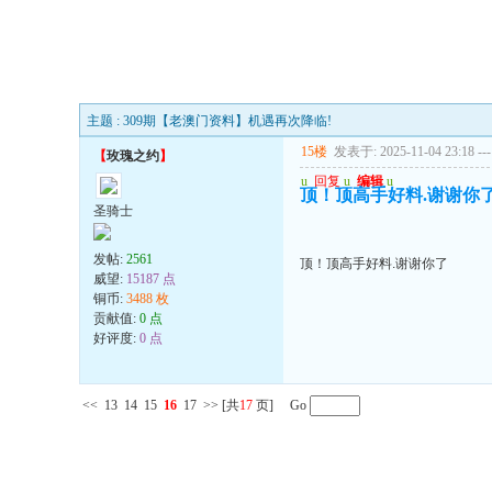
主题 : 309期【老澳门资料】机遇再次降临!
15楼
发表于: 2025-11-04 23:18
---
【
玫瑰之约
】
u
回复
u
编辑
u
顶！顶高手好料.谢谢你
圣骑士
发帖:
2561
顶！顶高手好料.谢谢你了
威望:
15187 点
铜币:
3488 枚
贡献值:
0 点
好评度:
0 点
<<
13
14
15
16
17
>>
[共
17
页] Go