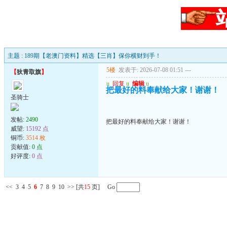
主题 : 189期【老澳门资料】精选【三肖】保你横财到手！
5楼
发表于: 2026-07-08 01:51
---
【
狄青取旗
】
u
回复
u
编辑
u
把最好的料奉献给大家！谢谢！
圣骑士
发帖:
2490
把最好的料奉献给大家！谢谢！
威望:
15192 点
铜币:
3514 枚
贡献值:
0 点
好评度:
0 点
<<
3
4
5
6
7
8
9
10
>>
[共
15
页] Go