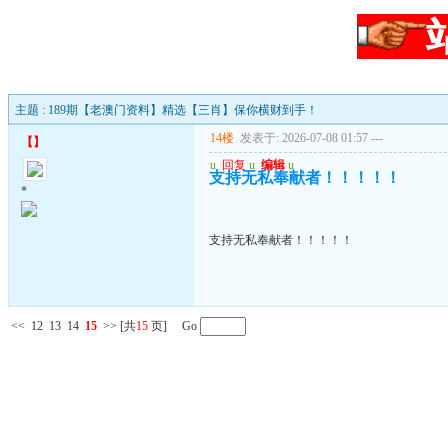
主题 : 189期【老澳门资料】精选【三肖】保你横财到手！
14楼
发表于: 2026-07-08 01:57
---
【
】
u
回复
u
编辑
u
支持无私奉献者！！！！！
*
支持无私奉献者！！！！！
<<
12
13
14
15
>>
[共
15
页] Go