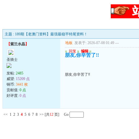
主题 : 189期【老澳门资料】最强最稳平特尾资料！
地板
发表于: 2026-07-08 01:49
---
【
紫兰水晶
】
u
回复
u
编辑
u
朋友,你辛苦了!!
圣骑士
发帖:
2485
朋友,你辛苦了!!
威望:
15209 点
铜币:
3441 枚
贡献值:
0 点
好评度:
0 点
<<
1
2
3
4
5
6
7
8
>>
[共
12
页] Go