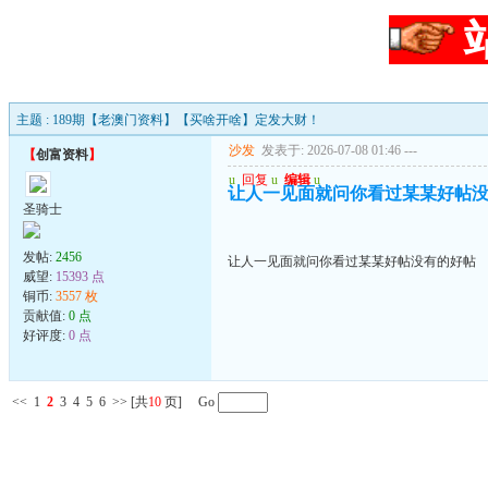
主题 : 189期【老澳门资料】【买啥开啥】定发大财！
沙发
发表于: 2026-07-08 01:46
---
【
创富资料
】
u
回复
u
编辑
u
让人一见面就问你看过某某好帖
圣骑士
发帖:
2456
让人一见面就问你看过某某好帖没有的好帖
威望:
15393 点
铜币:
3557 枚
贡献值:
0 点
好评度:
0 点
<<
1
2
3
4
5
6
>>
[共
10
页] Go