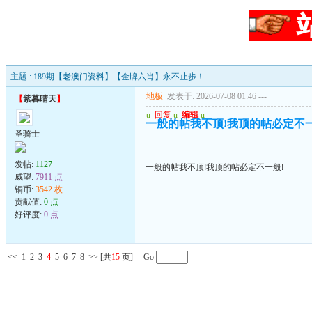
主题 : 189期【老澳门资料】【金牌六肖】永不止步！
地板
发表于: 2026-07-08 01:46
---
【
紫暮晴天
】
u
回复
u
编辑
u
一般的帖我不顶!我顶的帖必定不一
圣骑士
发帖:
1127
一般的帖我不顶!我顶的帖必定不一般!
威望:
7911 点
铜币:
3542 枚
贡献值:
0 点
好评度:
0 点
<<
1
2
3
4
5
6
7
8
>>
[共
15
页] Go