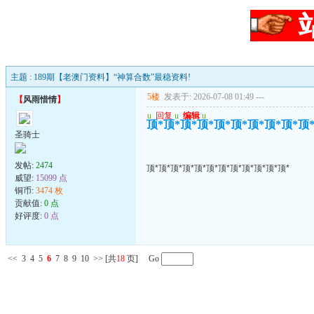
主题 : 189期【老澳门资料】“神算合数”最稳资料!
5楼
发表于: 2026-07-08 01:49
---
【
风雨惜情
】
u
回复
u
编辑
u
顶*顶*顶*顶*顶*顶*顶*顶*顶*顶
圣骑士
发帖:
2474
顶*顶*顶*顶*顶*顶*顶*顶*顶*顶*顶*顶*
威望:
15099 点
铜币:
3474 枚
贡献值:
0 点
好评度:
0 点
<<
3
4
5
6
7
8
9
10
>>
[共
18
页] Go