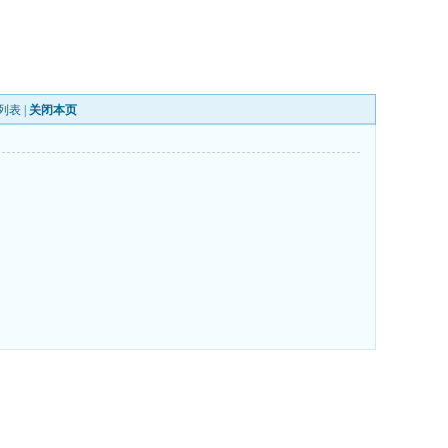
列表
|
关闭本页