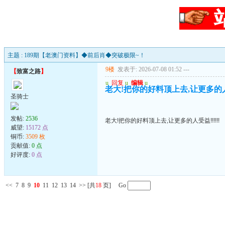
主题 : 189期【老澳门资料】◆前后肖◆突破极限~！
9楼
发表于: 2026-07-08 01:52
---
【
致富之路
】
u
回复
u
编辑
u
老大!把你的好料顶上去,让更多的人受益
圣骑士
发帖:
2536
老大!把你的好料顶上去,让更多的人受益!!!!!!
威望:
15172 点
铜币:
3509 枚
贡献值:
0 点
好评度:
0 点
<<
7
8
9
10
11
12
13
14
>>
[共
18
页] Go