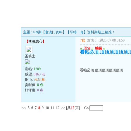
主题 : 189期【老澳门资料】【平特一肖】资料期期上精准！
7楼
发表于: 2026-07-08 01:50
---
【
李哥忠心
】
u
回复
u
编辑
u
看帖必顶.顶顶顶顶顶顶
圣骑士
发帖:
1209
看帖必顶.顶顶顶顶顶顶顶顶
威望:
8163 点
铜币:
3633 枚
贡献值:
0 点
好评度:
0 点
<<
5
6
7
8
9
10
11
12
>>
[共
17
页] Go