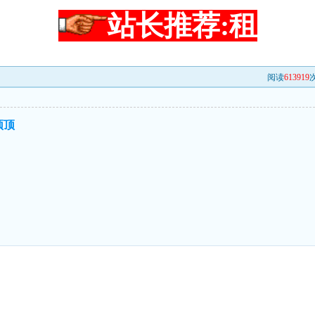
站长推荐:租
阅读
613919
次
顶顶