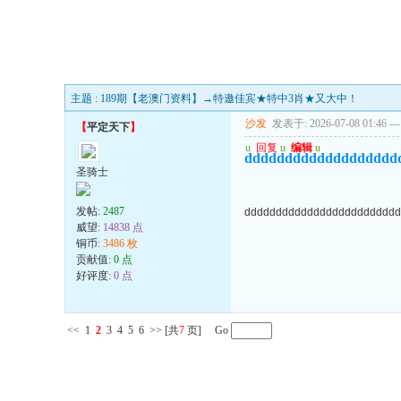
主题 : 189期【老澳门资料】→特邀佳宾★特中3肖★又大中！
沙发
发表于: 2026-07-08 01:46
---
【
平定天下
】
u
回复
u
编辑
u
ddddddddddddddddddd
圣骑士
发帖:
2487
ddddddddddddddddddddddddd
威望:
14838 点
铜币:
3486 枚
贡献值:
0 点
好评度:
0 点
<<
1
2
3
4
5
6
>>
[共
7
页] Go