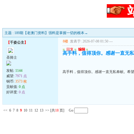
主题 : 189期【老澳门资料】强料是掌握一切的根本→
8楼
发表于: 2026-07-08 01:50
---
【
千姿公主
】
u
回复
u
编辑
u
高手料，值得顶你。感谢一直无
圣骑士
发帖:
1144
高手料，值得顶你。感谢一直无私奉献。希
威望:
7971 点
铜币:
3573 枚
贡献值:
0 点
好评度:
0 点
<<
6
7
8
9
10
11
12
13
>>
[共
18
页] Go