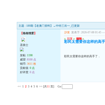
主题 : 189期【老澳门资料】→中特三肖━_已更新
沙发
发表于: 2026-07-08 01:45
---
【
格格情爱
】
u
回复
u
编辑
u
彩民太需要你这样的高
圣骑士
发帖:
1198
彩民太需要你这样的高手了．
威望:
8100 点
铜币:
3611 枚
贡献值:
0 点
好评度:
0 点
<<
1
2
3
4
5
6
>>
[共
11
页] Go