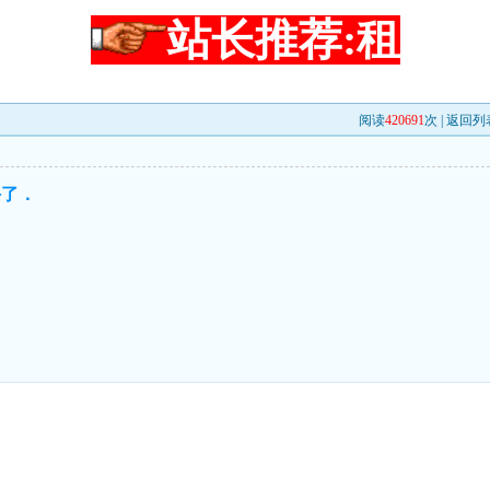
站长推荐:租
阅读
420691
次 |
返回列
手了．