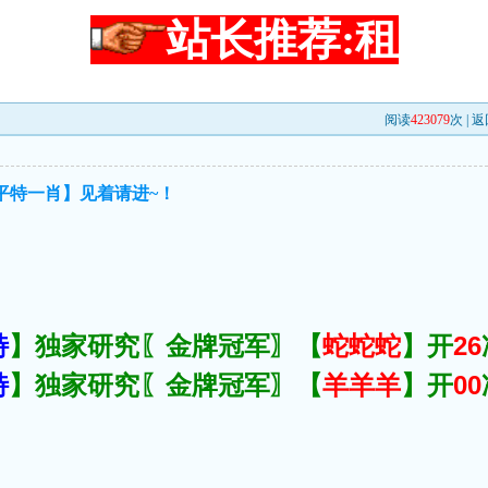
站长推荐:租
阅读
423079
次 |
返
【平特一肖】见着请进~！
特
】独家研究〖金牌冠军〗【
蛇蛇蛇
】开
26
特
】独家研究〖金牌冠军〗【
羊羊羊
】开
00