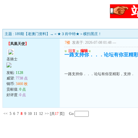
主题 : 189期【老澳门资料】→＜★３肖中特★＞横扫黑庄！
7楼
发表于: 2026-07-08 01:48
---
【
凤凰天使
】
u
回复
u
编辑
u
一路支持你．．．论坛有你至精
圣骑士
发帖:
1128
一路支持你．．．论坛有你至精彩，支持．
威望:
7738 点
铜币:
3460 枚
贡献值:
0 点
好评度:
0 点
<<
5
6
7
8
9
10
11
12
>>
[共
17
页] Go