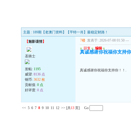
主题 : 189期【老澳门资料】【平特一肖】最稳定财路！
7楼
发表于: 2026-07-08 01:50
---
【
魅影谍情
】
u
回复
u
编辑
u
真诚感谢你祝福你支持你
圣骑士
发帖:
1195
真诚感谢你祝福你支持你！！.
威望:
8136 点
铜币:
3632 枚
贡献值:
0 点
好评度:
0 点
<<
5
6
7
8
9
10
11
12
>>
[共
13
页] Go