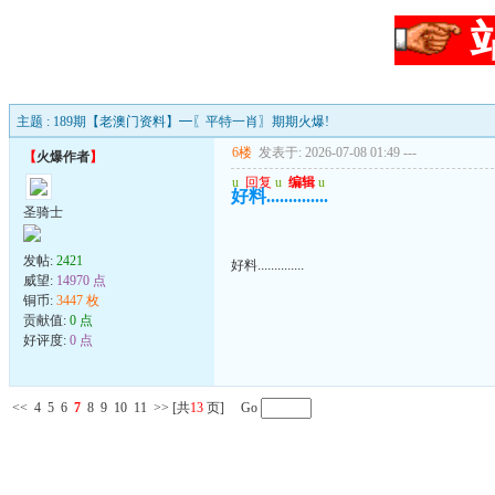
主题 : 189期【老澳门资料】━〖平特一肖〗期期火爆!
6楼
发表于: 2026-07-08 01:49
---
【
火爆作者
】
u
回复
u
编辑
u
好料..............
圣骑士
发帖:
2421
好料..............
威望:
14970 点
铜币:
3447 枚
贡献值:
0 点
好评度:
0 点
<<
4
5
6
7
8
9
10
11
>>
[共
13
页] Go