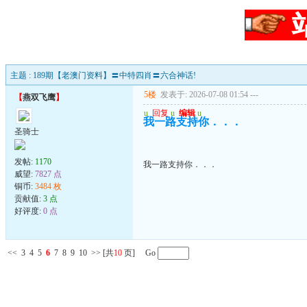
主题 : 189期【老澳门资料】〓中特四肖〓六合神话!
5楼
发表于: 2026-07-08 01:54
---
【
燕双飞鹰
】
u
回复
u
编辑
u
我一路支持你．．．
圣骑士
发帖:
1170
我一路支持你．．．
威望:
7827 点
铜币:
3484 枚
贡献值:
3 点
好评度:
0 点
<<
3
4
5
6
7
8
9
10
>>
[共
10
页] Go