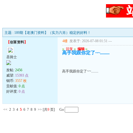
主题 : 189期【老澳门资料】（实力六肖）稳定的好料！
4楼
发表于: 2026-07-08 01:51
---
【
创富资料
】
u
回复
u
编辑
u
高手我跟你定了~~........
圣骑士
发帖:
2456
高手我跟你定了~~........
威望:
15393 点
铜币:
3557 枚
贡献值:
0 点
好评度:
0 点
<<
2
3
4
5
6
7
8
9
>>
[共
9
页] Go