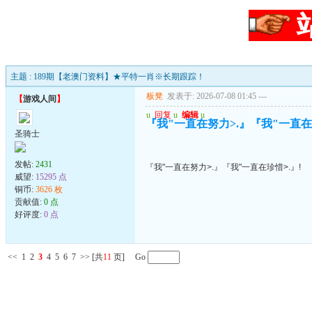
主题 : 189期【老澳门资料】★平特一肖※长期跟踪！
板凳
发表于: 2026-07-08 01:45
---
【
游戏人间
】
u
回复
u
编辑
u
『我"一直在努力>.』『我"一直在珍
圣骑士
发帖:
2431
『我"一直在努力>.』『我"一直在珍惜>.』!
威望:
15295 点
铜币:
3626 枚
贡献值:
0 点
好评度:
0 点
<<
1
2
3
4
5
6
7
>>
[共
11
页] Go