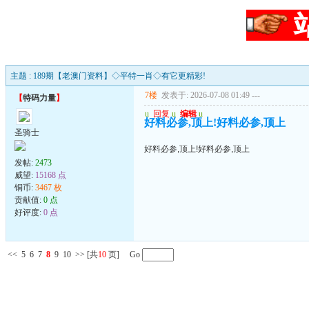
主题 : 189期【老澳门资料】◇平特一肖◇有它更精彩!
7楼
发表于: 2026-07-08 01:49
---
【
特码力量
】
u
回复
u
编辑
u
好料必参,顶上!好料必参,顶上
圣骑士
好料必参,顶上!好料必参,顶上
发帖:
2473
威望:
15168 点
铜币:
3467 枚
贡献值:
0 点
好评度:
0 点
<<
5
6
7
8
9
10
>>
[共
10
页] Go