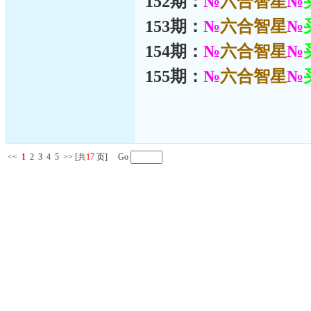
152期：
№
六合智星
№
153期：
№
六合智星
№
154期：
№
六合智星
№
155期：
№
六合智星
№
<<
1
2
3
4
5
>>
[共
17
页] Go