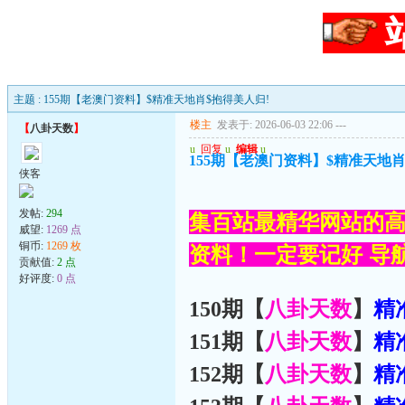
主题 : 155期【老澳门资料】$精准天地肖$抱得美人归!
楼主
发表于: 2026-06-03 22:06
---
【
八卦天数
】
u
回复
u
编辑
u
155期【老澳门资料】$精准天地肖
侠客
发帖:
294
集百站最精华网站的高
威望:
1269 点
铜币:
1269 枚
资料！一定要记好 导航网
贡献值:
2 点
好评度:
0 点
150期【
八卦天数
】
精
151期【
八卦天数
】
精
152期【
八卦天数
】
精