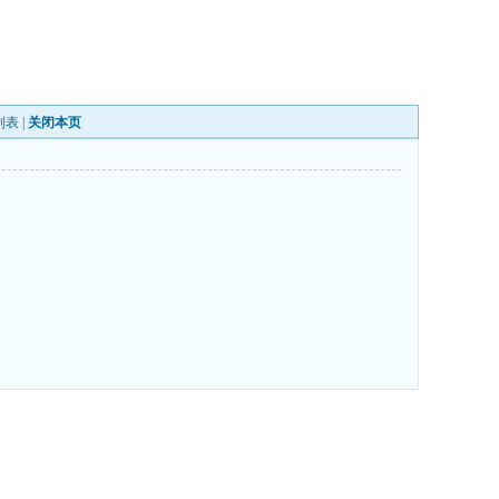
列表
|
关闭本页