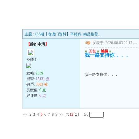
主题 : 155期【老澳门资料】平特肖. 精品推荐..
4楼
发表于: 2026-06-03 22:15
---
【
静如水清
】
u
回复
u
编辑
u
我一路支持你．．．
圣骑士
发帖:
2359
我一路支持你．．．
威望:
15131 点
铜币:
3583 枚
贡献值:
0 点
好评度:
0 点
<<
2
3
4
5
6
7
8
9
>>
[共
12
页] Go