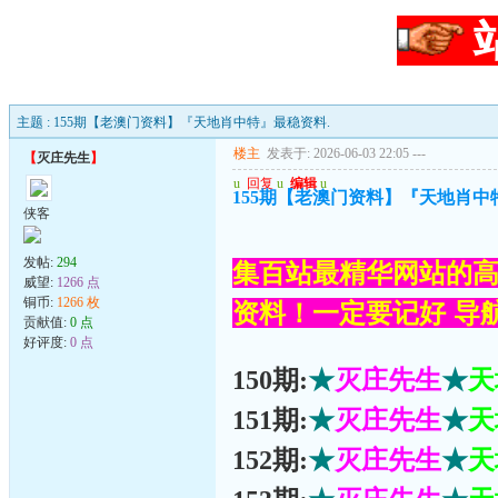
主题 : 155期【老澳门资料】『天地肖中特』最稳资料.
楼主
发表于: 2026-06-03 22:05
---
【
灭庄先生
】
u
回复
u
编辑
u
155期【老澳门资料】『天地肖中
侠客
发帖:
294
集百站最精华网站的高
威望:
1266 点
铜币:
1266 枚
资料！一定要记好 导航网
贡献值:
0 点
好评度:
0 点
150期:
★
灭庄先生
★
天
151期:
★
灭庄先生
★
天
152期:
★
灭庄先生
★
天