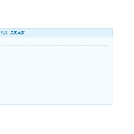
回列表
|
关闭本页