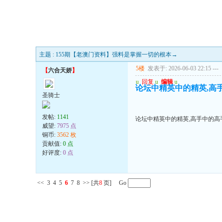
主题 : 155期【老澳门资料】强料是掌握一切的根本→
5楼
发表于: 2026-06-03 22:15
---
【
六合天娇
】
u
回复
u
编辑
u
论坛中精英中的精英,高手
圣骑士
发帖:
1141
论坛中精英中的精英,高手中的高手
威望:
7975 点
铜币:
3562 枚
贡献值:
0 点
好评度:
0 点
<<
3
4
5
6
7
8
>>
[共
8
页] Go