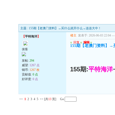
主题 : 155期【老澳门资料】→买什么就开什么→连连大中！
楼主
发表于: 2026-06-03 22:04
---
【
平特海洋
】
u
回复
u
编辑
u
155期【老澳门资料】
侠客
发帖:
294
威望:
1267 点
155期:
平特海洋
铜币:
1267 枚
贡献值:
0 点
好评度:
0 点
<<
1
2
3
4
5
>>
[共
13
页] Go