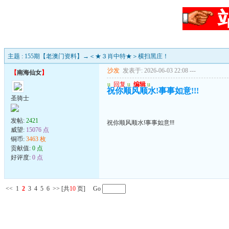
主题 : 155期【老澳门资料】→＜★３肖中特★＞横扫黑庄！
沙发
发表于: 2026-06-03 22:08
---
【
南海仙女
】
u
回复
u
编辑
u
祝你顺风顺水!事事如意!!!
圣骑士
发帖:
2421
祝你顺风顺水!事事如意!!!
威望:
15076 点
铜币:
3463 枚
贡献值:
0 点
好评度:
0 点
<<
1
2
3
4
5
6
>>
[共
10
页] Go