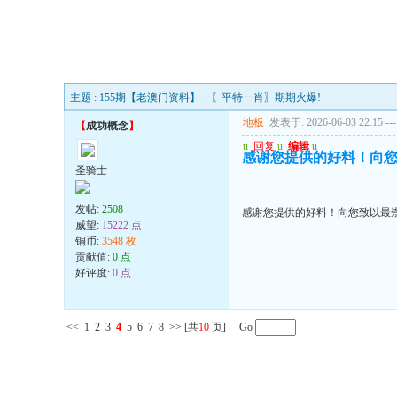
主题 : 155期【老澳门资料】━〖平特一肖〗期期火爆!
地板
发表于: 2026-06-03 22:15
---
【
成功概念
】
u
回复
u
编辑
u
感谢您提供的好料！向
圣骑士
发帖:
2508
感谢您提供的好料！向您致以最
威望:
15222 点
铜币:
3548 枚
贡献值:
0 点
好评度:
0 点
<<
1
2
3
4
5
6
7
8
>>
[共
10
页] Go