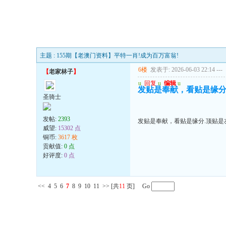
主题 : 155期【老澳门资料】平特一肖!成为百万富翁!
6楼
发表于: 2026-06-03 22:14
---
【
老家林子
】
u
回复
u
编辑
u
发贴是奉献，看贴是缘分.
圣骑士
发帖:
2393
发贴是奉献，看贴是缘分.顶贴是友
威望:
15302 点
铜币:
3617 枚
贡献值:
0 点
好评度:
0 点
<<
4
5
6
7
8
9
10
11
>>
[共
11
页] Go