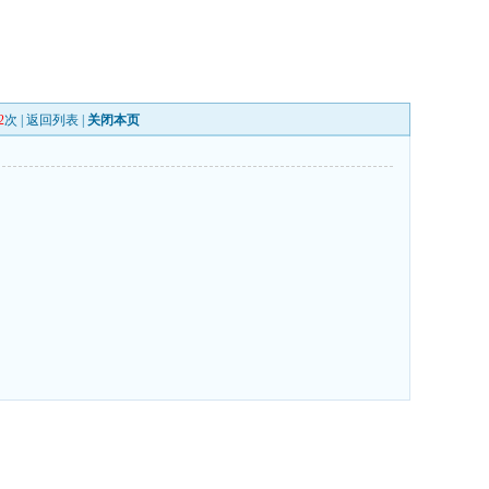
2
次 |
返回列表
|
关闭本页
！