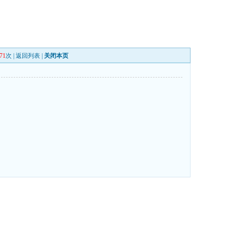
71
次 |
返回列表
|
关闭本页