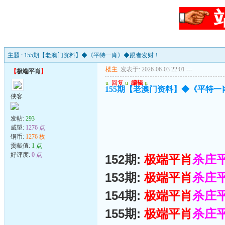
主题 : 155期【老澳门资料】◆《平特一肖》◆跟者发财！
楼主
发表于: 2026-06-03 22:01
---
【
极端平肖
】
u
回复
u
编辑
u
155期【老澳门资料】◆《平特
侠客
发帖:
293
威望:
1276 点
铜币:
1276 枚
贡献值:
1 点
好评度:
0 点
152期:
极端平肖
杀庄
153期:
极端平肖
杀庄
154期:
极端平肖
杀庄
155期:
极端平肖
杀庄