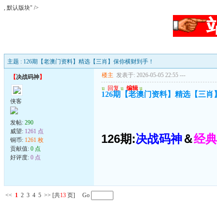
, 默认版块" />
主题 : 126期【老澳门资料】精选【三肖】保你横财到手！
楼主
发表于: 2026-05-05 22:55
---
【
决战码神
】
u
回复
u
编辑
u
126期【老澳门资料】精选【三
侠客
发帖:
290
威望:
1261 点
126期:
决战码神
＆
经典
铜币:
1261 枚
贡献值:
0 点
好评度:
0 点
<<
1
2
3
4
5
>>
[共
13
页] Go